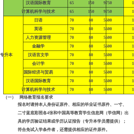
汉语国际教育
65
150
9750
1
计算机科学与技术
65
150
9750
1
日语
70
80
5600
1
英语
70
80
5600
1
人力资源管理
70
80
5600
1
金融学
70
80
5600
1
专升本
汉语言文学
70
80
5600
1
会计学
70
80
5600
1
国际经济与贸易
70
80
5600
1
汉语国际教育
70
80
5600
1
计算机科学与技术
70
80
5600
1
（一）
网络教育报名要求
报名时请持本人身份证原件、相应的毕业证书原件、一寸、
二寸蓝底彩照各
4
张和中国高等教育学生信息网（学信网）出
具的学历验证结果或学历认证报告（专升本学员需提供）；
符合免试入学条件者，还需提供相应的证件原件。