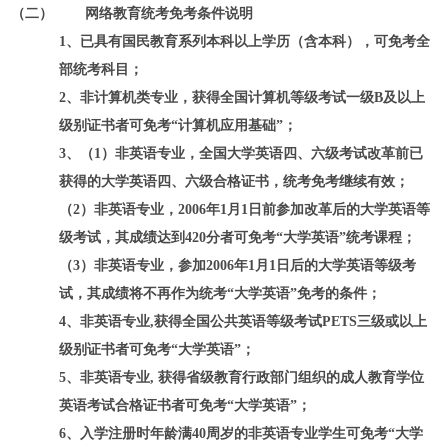
（二）
网络教育统考免考条件
说明
1
、已具有国民教育系列本科以上学历（含本科），可免考全
部统考科目；
2
、非计算机类专业，获得全国计算机等级考试一级
B
及以上
级别证书者可免考
“
计算机应用基础
”
；
3
、（
1
）非英语专业，全国大学英语四、六级考试改革前已
获得的大学英语四、六级合格证书，统考免考继续有效；
（
2
）非英语专业，
2006
年
1
月
1
日前参加改革后的大学英语等
级考试，其成绩达到
420
分者可免考
“
大学英语
”
统考课程；
（
3
）非英语专业，参加
2006
年
1
月
1
日后的大学英语等级考
试，其成绩将不再作为统考
“
大学英语
”
免考的条件；
4
、非英语专业
,
获得全国公共英语等级考试
PETS
三级或以上
级别证书者可免考
“
大学英语
”
；
5
、非英语专业
,
获得省级教育行政部门组织的成人教育学位
英语考试合格证书者可免考
“
大学英语
”
；
6
、入学注册时年龄满
40
周岁的非英语专业学生可免考
“
大学