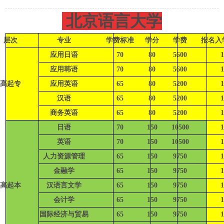
北京语言大学
层次
专业
学费标准
学分
学费
报名入
应用日语
70
80
5600
1
应用韩语
70
80
5600
1
高起专
应用英语
65
80
5200
1
汉语
65
80
5200
1
商务英语
65
80
5200
1
日语
70
150
10500
1
英语
70
150
10500
1
人力资源管理
65
150
9750
1
金融学
65
150
9750
1
高起本
汉语言文学
65
150
9750
1
会计学
65
150
9750
1
国际经济与贸易
65
150
9750
1