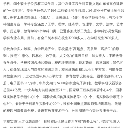
学科、98个硕士学位授权二级学科，其中农业工程学科首批入选山东省重点建设
的“一流学科”。专业学位包含了16个工程硕士招生领域，5个农业推广硕士招生领
域，拥有工商管理硕士（MBA）、金融硕士（MF）专业学位授予权，有75个本
科招生专业，学科专业涵盖了工学、理学、经济学、管理学、文学、法学、艺术
学、历史学、教育学等9个学科门类，已逐步形成以工为主、多学科协调发展的
学科专业布局。目前，有全日制本科在校生32900多人，在学研究生2600多人。
学校办学实力雄厚、办学设施齐全。学校坚持“高起点、高质量、高品位”的原
则，按照“生态化、园林化、数字化、人文化”的建设目标，加大投入，不断改善
办学条件。学校校园占地3600亩，校内环境幽雅，花木繁茂，碧草如茵，景色宜
人，处处呈现出人与自然的和谐之美；校舍建筑面积105.47万平方米，网络多媒
体教室268个，运动场面积16.4万平方米，体育教学设施齐全。图书馆藏书317万
册，电子图书337万种，中外文期刊24000余种(含电子期刊)。教学科研仪器设备
总值4.4亿元。中央与地方共建实验室21个，国家级工程实践教育中心4个、国家
级实验教学示范中心1个、国家级虚拟仿真实验教学中心1个、省实验教学示范中
心3个、省骨干学科教学实验中心20个，设有全国重点职教师资培训基地。先进
的校园网络覆盖全校，并设有教育技术中心、分析测试中心等公共服务平台。
学校实施“人才优先战略”，把师资队伍建设作为学校“首要工程”，按照“汇聚人