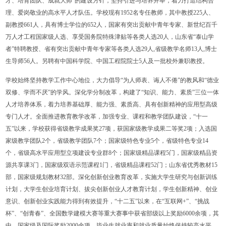
才、培育团队、成就大师”的建设方针，坚持引进与培养并举，着力打造结构合
理、爱岗敬业的高水平人才队伍。学校现有1952名专任教师，其中教授225人、
副教授661人，具有博士学位的652人，国家有突出贡献中青年专家、新世纪百千
万人才工程国家级人选、享受国务院特殊津贴等各类人选20人，山东省“泰山学
者”特聘教授、省有突出贡献中青年专家等各类人选29人,省级教学名师13人,博士
生导师56人。另聘有中国科学院、中国工程院院士5人及一批校外兼职教授。
学校始终坚持教学工作中心地位，大力倡导“为人师表、诲人不倦”的教风和“德业
双修、学而不厌”的学风。深化学分制改革，构建了“知识、能力、素质”三位一体
人才培养体系，着力培养基础厚、能力强、素质高、具有创新精神的应用型高级
专门人才。全面推进教育教学改革，加强专业、课程和教学团队建设，“十一
五”以来，学校获得省级教学成果奖27项，获国家级教学成果二等奖2项；入选国
家级教学团队2个，省级教学团队7个；国家级特色专业5个，省级特色专业14
个，省级高水平应用型立项建设专业群8个；国家级精品课程5门，国家级精品资
源共享课3门，国家级双语示范课程1门，省级精品课程52门；山东省优秀教材15
部，国家级规划教材32部。深化创新创业教育改革，实施大学生研究与创新训练
计划，大学生创业培育计划、拔尖创新创业人才教育计划，学生创新精神、创业
意识、创新创业实践能力得到有效提升，“十二五”以来，在“互联网+”、“挑战
杯”、“创青春”、全国数学建模大赛等重大赛事中获省部级以上奖励6000余项，其
中，国家级及国际奖励2000余项。毕业生就业率和就业质量始终保持较高水平，