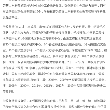
荣获山东省普通高校毕业生就业工作先进集体。强化研究生创新能力培养，拥有
省级研究生联合培养基地15个，学校被评为首届山东省研究生教育管理与学科建
设先进单位。
学校坚持“出人才、出成果、出效益”的科研工作方针，整合科研力量，组建学术
团队，选定主攻方向，积极为区域经济社会发展服务。学校设有1个国家工程技
术研究中心和1个国家地方联合工程研究中心，山东工程技术研究院设在我校，
有15个省级工程技术研究中心、1个省检测研发公共服务基地、6个省级重点实验
室、11个省级重点学科、4个省级人文社科研究基地。学校注重“产学研”结合，积
极参与山东制造业强省建设，与企业、科研院所联合设立了100余个科技研发机
构，成为山东省重要的科学研究和技术创新基地。“十一五”以来，学校先后承担
省部级以上课题1500余项，其中国家“863”计划、国家“973”计划、国家科技支撑
计划、国家自然科学基金、国家社会科学基金等各类国家级项目330余项；荣获
省部级以上科研奖励170余项，其中2006年、2007年各获得国家技术发明二等奖1
项，2008年、2009年、2011年、2012年、2013年、2015年各获得国家科技进步二
等奖1项。
学校坚持开放办学，加强国际交流与合作，已与美、英、韩、俄、澳、新等国家
的70余所高校建立友好合作关系,开展实质性交流。探索与国外学校合作办学的渠